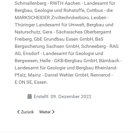
Schmallenberg - RWTH Aachen - Landesamt für
Bergbau, Geologie und Rohstoffe, Cottbus - die
MARKSCHEIDER Ziviltechnikerbüro, Leoben -
Thüringer Landesamt für Umwelt, Bergbau und
Naturschutz, Gera - Sächsisches Oberbergamt
Freiberg, GbE Grundbau Essen GmbH, BsS
Bergsicherung Sachsen GmbH, Schneeberg - RAG
AG, Ensdorf - Landesamt für Geologie und
Bergwesen, Halle - GKB-Bergbau GmbH, Bärnbach -
Landesamt für Geologie und Bergbau Rheinland-
Pfalz, Mainz - Daniel Wehler GmbH, Rennerod -
E.ON SE, Essen.
Details
Erstellt: 09. Dezember 2022
Vorheriger Beitrag: Fachbeirat Arbeitskreis Altbergbau
Nächster Beitrag: DMV e.V.
Zurück
Weiter